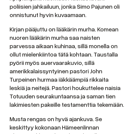
poliisien jahkailuun, jonka Simo Pajunen oli
onnistunut hyvin kuvaamaan.
Kirjan pääjuttu on lääkärin murha. Komean
nuoren lääkärin murha saa naisten
parvessa aikaan kuhinaa, sillä monella on
ollut mielenkiintoa tätä kohtaan. Taustalla
pyörii myös auervaarakuvio, sillä
amerikkalaissyntyinen pastori John
Turpeinen hurmaa iäkkäämpiä rikkaita
leskiä ja neitejä. Pastori houkuttelee naisia
Totuuden seurakuntaansa ja saman tien
lakimiesten pakeille testamenttia tekemään.
Musta rengas on hyvä ajankuva. Se
keskittyy kokonaan Hämeenlinnan