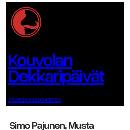
Siirry
sisältöön
Kouvolan
Dekkaripäivät
2026
2025
2024
2023
Simo Pajunen, Musta