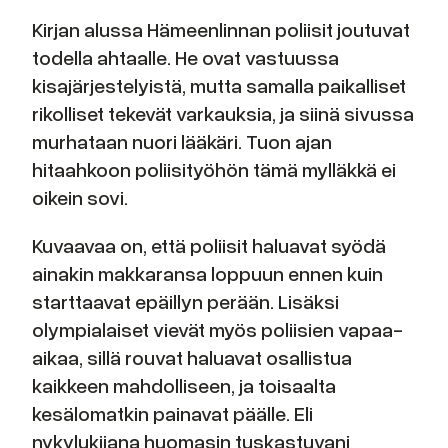
Kirjan alussa Hämeenlinnan poliisit joutuvat
todella ahtaalle. He ovat vastuussa
kisajärjestelyistä, mutta samalla paikalliset
rikolliset tekevät varkauksia, ja siinä sivussa
murhataan nuori lääkäri. Tuon ajan
hitaahkoon poliisityöhön tämä mylläkkä ei
oikein sovi.
Kuvaavaa on, että poliisit haluavat syödä
ainakin makkaransa loppuun ennen kuin
starttaavat epäillyn perään. Lisäksi
olympialaiset vievät myös poliisien vapaa-
aikaa, sillä rouvat haluavat osallistua
kaikkeen mahdolliseen, ja toisaalta
kesälomatkin painavat päälle. Eli
nykylukijana huomasin tuskastuvani