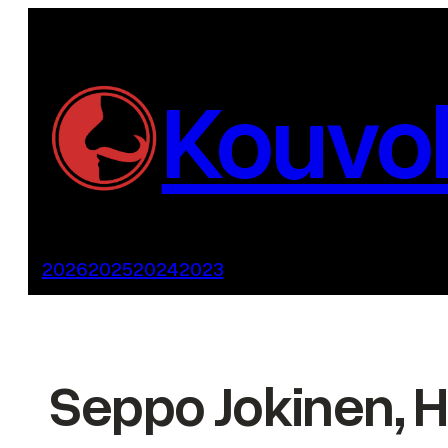
Siirry
sisältöön
Kouvol
2026
2025
2024
2023
Seppo Jokinen, H