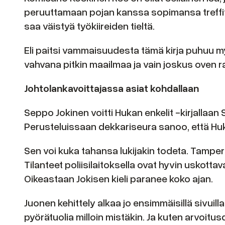
peruuttamaan pojan kanssa sopimansa treffit
saa väistyä työkiireiden tieltä.
Eli paitsi vammaisuudesta tämä kirja puhuu my
vahvana pitkin maailmaa ja vain joskus oven r
Johtolankavoittajassa asiat kohdallaan
Seppo Jokinen voitti Hukan enkelit -kirjalla
Perusteluissaan dekkariseura sanoo, että Huk
Sen voi kuka tahansa lukijakin todeta. Tamper
Tilanteet poliisilaitoksella ovat hyvin uskottav
Oikeastaan Jokisen kieli paranee koko ajan.
Juonen kehittely alkaa jo ensimmäisillä sivuill
pyörätuolia milloin mistäkin. Ja kuten arvoitusd