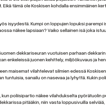
. Eikä tämä ole Koskisen kohdalla ensimmäinen kert
ös isyydestä. Kumpi on loppujen lopuksi parempi is
aossa näkee lapsiaan? Vaiko sellainen isä joka istuu
an Suomen dekkariseuran vuotuisen parhaan dekkari
an enkeleissä juonen kehittely, miljöökuvaus ja he
een maisemat vilahtelevat silmien edessä Koskisen j
an tuntuisia, sanailu on nasevaa ja lyhyttä. Kukin poli
a, kun poliisipartio näkee vilahdukselta pyörätuolin p
ekkarissa pitääkin, niin vasta loppusivuilla selviää, 