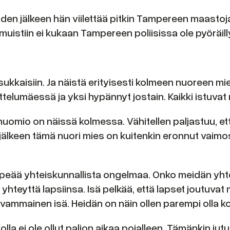
öiden jälkeen hän viilettää pitkin Tampereen maastoj
muistiin ei kukaan Tampereen poliisissa ole pyöräilly
 asukkaisiin. Ja näistä erityisesti kolmeen nuoreen 
ttelumäessä ja yksi hypännyt jostain. Kaikki istuvat
uomio on näissä kolmessa. Vähitellen paljastuu, että
älkeen tämä nuori mies on kuitenkin eronnut vaimo
 kipeää yhteiskunnallista ongelmaa. Onko meidän yh
ää yhteyttä lapsiinsa. Isä pelkää, että lapset jou
n vammainen isä. Heidän on näin ollen parempi olla k
 jolla ei ole ollut paljon aikaa pojalleen. Tämänkin j