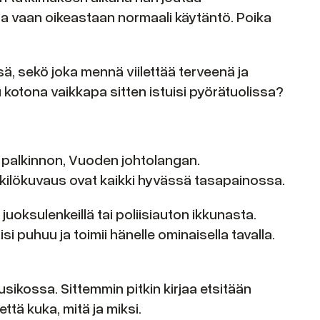
a vaan oikeastaan normaali käytäntö. Poika
ä, sekö joka mennä viilettää terveenä ja
 kotona vaikkapa sitten istuisi pyörätuolissa?
n palkinnon, Vuoden johtolangan.
nkilökuvaus ovat kaikki hyvässä tasapainossa.
uoksulenkeillä tai poliisiauton ikkunasta.
isi puhuu ja toimii hänelle ominaisella tavalla.
usikossa. Sittemmin pitkin kirjaa etsitään
että kuka, mitä ja miksi.