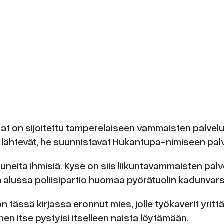
on sijoitettu tamperelaiseen vammaisten palvelutalo
tä lähtevät, he suunnistavat Hukantupa-nimiseen pal
neita ihmisiä. Kyse on siis liikuntavammaisten palve
jan alussa poliisipartio huomaa pyörätuolin kadunvar
n tässä kirjassa eronnut mies, jolle työkaverit yritt
en itse pystyisi itselleen naista löytämään.