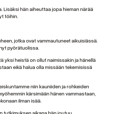
a. Lisäksi hän aiheuttaa jopa hieman närää
t töihin.
mieheen, jotka ovat vammautuneet aikuisiässä.
 nyt pyörätuolissa.
 yksi heistä on ollut naimissakin ja hänellä
staan eikä halua olla missään tekemisissä
teiskuntamme niin kauniiden ja rohkeiden
tuvat myöhemmin kärsimään hänen vammastaan,
okonaan ilman isää.
utun tutkimuksen aikana hän joutuu