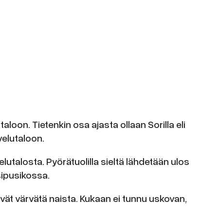
on. Tietenkin osa ajasta ollaan Sorilla eli
velutaloon.
lutalosta. Pyörätuolilla sieltä lähdetään ulos
sipusikossa.
ävät värvätä naista. Kukaan ei tunnu uskovan,