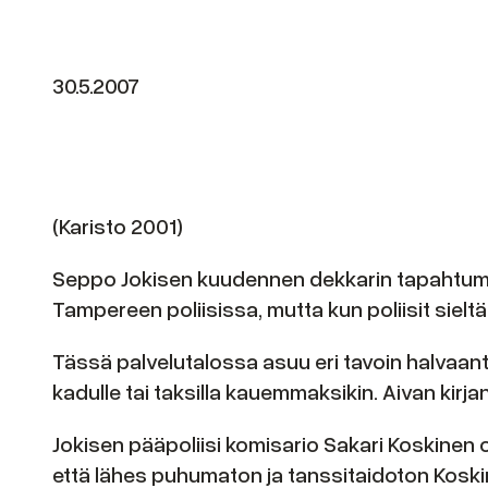
30.5.2007
(Karisto 2001)
Seppo Jokisen kuudennen dekkarin tapahtumat 
Tampereen poliisissa, mutta kun poliisit siel
Tässä palvelutalossa asuu eri tavoin halvaantu
kadulle tai taksilla kauemmaksikin. Aivan kir
Jokisen pääpoliisi komisario Sakari Koskinen o
että lähes puhumaton ja tanssitaidoton Koskin