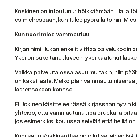
Koskinen on intoutunut hölkkäämään. Illalla t
esimiehessään, kun tulee pyörällä töihin. Mies
Kun nuori mies vammautuu
Kirjan nimi Hukan enkelit viittaa palvelukodin
Yksi on sukeltanut kiveen, yksi kaatunut laske
Vaikka palvelutalossa asuu muitakin, niin pääh
on kaksi lasta. Melko pian vammautumisensa j
lastensakaan kanssa.
Eli Jokinen käsittelee tässä kirjassaan hyvin
yhteisö, että vammautunut isä ei uskalla pit
jos esimerkiksi koulussa selviää että heillä o
Komisario Koskinen itse on ollut sellainen isä,