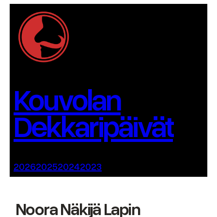
Siirry
sisältöön
Kouvolan
Dekkaripäivät
2026
2025
2024
2023
Noora Näkijä Lapin