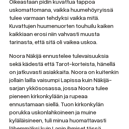
Oikeastaan pidin kuvattua tappoa
uskomattomana, vaikka huumehöyryissä
tulee varmaan tehdyksi vaikka mitä.
Kuvattujen huumenuorten touhuilu kaiken
kaikkiaan erosi niin vahvasti muusta
tarinasta, että sitä oli vaikea uskoa.
Noora Näkijä ennustelee tulevaisuuksia
sekä kädestä että Tarot-korteista, hänellä
on jatkuvasti asiakkaita. Noora on kuitenkin
jollain lailla vaisumpi Lapissa kuin Näkijä-
sarjan ykkösosassa, jossa Noora tulee
pieneen kirkonkylään ja rupeaa
ennustamaan siellä. Tuon kirkonkylän
porukka uskonlahkoineen ja muine
kyläläisineen, tuli minua huomattavasti
lähemmäksi kuin Lapin ihmiset tässä