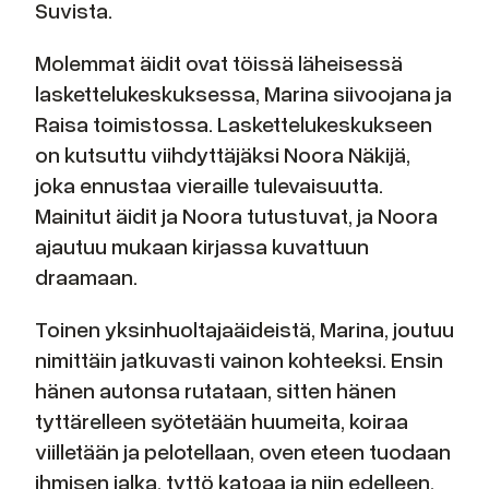
Suvista.
Molemmat äidit ovat töissä läheisessä
laskettelukeskuksessa, Marina siivoojana ja
Raisa toimistossa. Laskettelukeskukseen
on kutsuttu viihdyttäjäksi Noora Näkijä,
joka ennustaa vieraille tulevaisuutta.
Mainitut äidit ja Noora tutustuvat, ja Noora
ajautuu mukaan kirjassa kuvattuun
draamaan.
Toinen yksinhuoltajaäideistä, Marina, joutuu
nimittäin jatkuvasti vainon kohteeksi. Ensin
hänen autonsa rutataan, sitten hänen
tyttärelleen syötetään huumeita, koiraa
viilletään ja pelotellaan, oven eteen tuodaan
ihmisen jalka, tyttö katoaa ja niin edelleen.