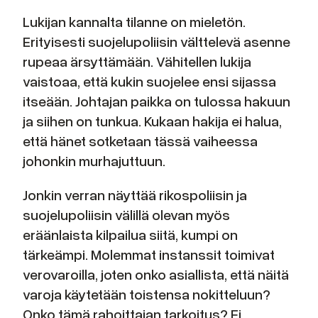
Lukijan kannalta tilanne on mieletön.
Erityisesti suojelupoliisin välttelevä asenne
rupeaa ärsyttämään. Vähitellen lukija
vaistoaa, että kukin suojelee ensi sijassa
itseään. Johtajan paikka on tulossa hakuun
ja siihen on tunkua. Kukaan hakija ei halua,
että hänet sotketaan tässä vaiheessa
johonkin murhajuttuun.
Jonkin verran näyttää rikospoliisin ja
suojelupoliisin välillä olevan myös
eräänlaista kilpailua siitä, kumpi on
tärkeämpi. Molemmat instanssit toimivat
verovaroilla, joten onko asiallista, että näitä
varoja käytetään toistensa nokitteluun?
Onko tämä rahoittajan tarkoitus? Ei