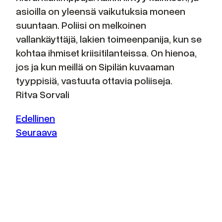
asioilla on yleensä vaikutuksia moneen
suuntaan. Poliisi on melkoinen
vallankäyttäjä, lakien toimeenpanija, kun se
kohtaa ihmiset kriisitilanteissa. On hienoa,
jos ja kun meillä on Sipilän kuvaaman
tyyppisiä, vastuuta ottavia poliiseja.
Ritva Sorvali
Edellinen
Seuraava