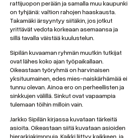
rattijuopon perään ja samalla muu kaupunki
on tyhjänä: valtion rahojen haaskausta.
Takamäki ärsyyntyy siitäkin, jos jotkut
yrittävät vedota korkeaan asemaansa ja
sillä tavalla väistää kuulustelun.
Sipilän kuvaaman ryhmän muutkin tutkijat
ovat lähes koko ajan työpaikallaan.
Oikeastaan työryhmä on harvinaisen
yksituumainen, edes mies-naiskärhämää ei
tunnu olevan. Ainoa ero on perheellisten ja
sinkkujen välillä. Sinkut ovat vapaampia
tulemaan töihin milloin vain.
Jarkko Sipilän kirjassa kuvataan tärkeitä
asioita. Oikeastaan siitä kuvataan asioiden
hierarkiakimppuja. Kaikki liittyy kaikkeen, ja