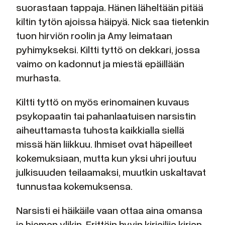
suorastaan tappaja. Hänen läheltään pitää
kiltin tytön ajoissa häipyä. Nick saa tietenkin
tuon hirviön roolin ja Amy leimataan
pyhimykseksi. Kiltti tyttö on dekkari, jossa
vaimo on kadonnut ja miestä epäillään
murhasta.
Kiltti tyttö on myös erinomainen kuvaus
psykopaatin tai pahanlaatuisen narsistin
aiheuttamasta tuhosta kaikkialla siellä
missä hän liikkuu. Ihmiset ovat häpeilleet
kokemuksiaan, mutta kun yksi uhri joutuu
julkisuuden teilaamaksi, muutkin uskaltavat
tunnustaa kokemuksensa.
Narsisti ei häikäile vaan ottaa aina omansa
ja hieman ylikin. Erittäin hyvin kirjailija kirjan