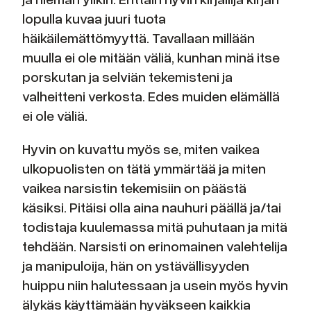
lopulla kuvaa juuri tuota
häikäilemättömyyttä. Tavallaan millään
muulla ei ole mitään väliä, kunhan minä itse
porskutan ja selviän tekemisteni ja
valheitteni verkosta. Edes muiden elämällä
ei ole väliä.
Hyvin on kuvattu myös se, miten vaikea
ulkopuolisten on tätä ymmärtää ja miten
vaikea narsistin tekemisiin on päästä
käsiksi. Pitäisi olla aina nauhuri päällä ja/tai
todistaja kuulemassa mitä puhutaan ja mitä
tehdään. Narsisti on erinomainen valehtelija
ja manipuloija, hän on ystävällisyyden
huippu niin halutessaan ja usein myös hyvin
älykäs käyttämään hyväkseen kaikkia