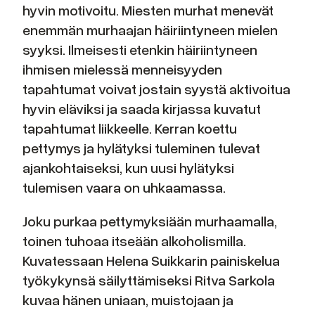
hyvin motivoitu. Miesten murhat menevät
enemmän murhaajan häiriintyneen mielen
syyksi. Ilmeisesti etenkin häiriintyneen
ihmisen mielessä menneisyyden
tapahtumat voivat jostain syystä aktivoitua
hyvin eläviksi ja saada kirjassa kuvatut
tapahtumat liikkeelle. Kerran koettu
pettymys ja hylätyksi tuleminen tulevat
ajankohtaiseksi, kun uusi hylätyksi
tulemisen vaara on uhkaamassa.
Joku purkaa pettymyksiään murhaamalla,
toinen tuhoaa itseään alkoholismilla.
Kuvatessaan Helena Suikkarin painiskelua
työkykynsä säilyttämiseksi Ritva Sarkola
kuvaa hänen uniaan, muistojaan ja