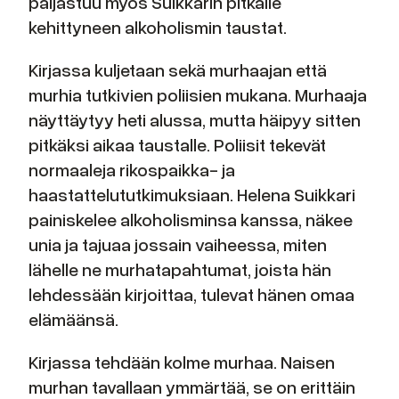
paljastuu myös Suikkarin pitkälle
kehittyneen alkoholismin taustat.
Kirjassa kuljetaan sekä murhaajan että
murhia tutkivien poliisien mukana. Murhaaja
näyttäytyy heti alussa, mutta häipyy sitten
pitkäksi aikaa taustalle. Poliisit tekevät
normaaleja rikospaikka- ja
haastattelututkimuksiaan. Helena Suikkari
painiskelee alkoholisminsa kanssa, näkee
unia ja tajuaa jossain vaiheessa, miten
lähelle ne murhatapahtumat, joista hän
lehdessään kirjoittaa, tulevat hänen omaa
elämäänsä.
Kirjassa tehdään kolme murhaa. Naisen
murhan tavallaan ymmärtää, se on erittäin