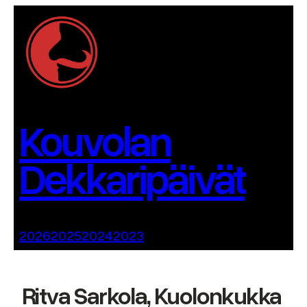
Siirry
sisältöön
Kouvolan
Dekkaripäivät
2026
2025
2024
2023
Ritva Sarkola, Kuolonkukka