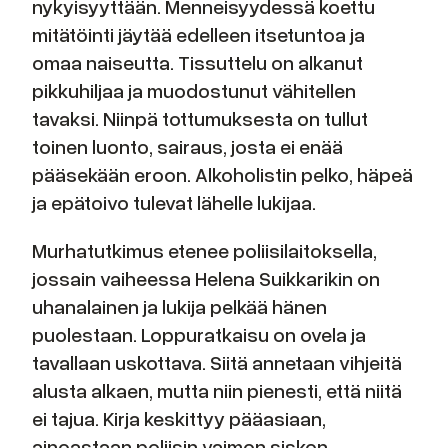
nykyisyyttään. Menneisyydessä koettu
mitätöinti jäytää edelleen itsetuntoa ja
omaa naiseutta. Tissuttelu on alkanut
pikkuhiljaa ja muodostunut vähitellen
tavaksi. Niinpä tottumuksesta on tullut
toinen luonto, sairaus, josta ei enää
pääsekään eroon. Alkoholistin pelko, häpeä
ja epätoivo tulevat lähelle lukijaa.
Murhatutkimus etenee poliisilaitoksella,
jossain vaiheessa Helena Suikkarikin on
uhanalainen ja lukija pelkää hänen
puolestaan. Loppuratkaisu on ovela ja
tavallaan uskottava. Siitä annetaan vihjeitä
alusta alkaen, mutta niin pienesti, että niitä
ei tajua. Kirja keskittyy pääasiaan,
ainoastaan poliisin vaimon siskon