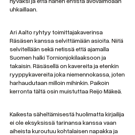
hyväksi ja että hänen entistä avovaimoaan
uhkaillaan.
Ari Aalto ryhtyy toimittajakaverinsa
Räsäsen kanssa selvittämään asioita. Niitä
selvitellään sekä netissä että ajamalla
Suomen halki Tornionjokilaaksoon ja
takaisin. Räsäsellä on kavereita ja etenkin
ryyppykavereita joka niemennokassa, joten
harhaudutaan milloin mihinkin. Paikoin
kerronta tältä osin muistuttaa Reijo Mäkeä.
Kaikesta säheltämisestä huolimatta kirjailija
ei ole eksyksissä tarinansa kanssa vaan
aiheista kuroutuu kohtalaisen napakka ja