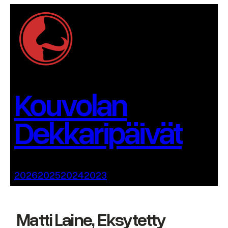
Siirry
sisältöön
Kouvolan
Dekkaripäivät
2026
2025
2024
2023
Matti Laine, Eksytetty