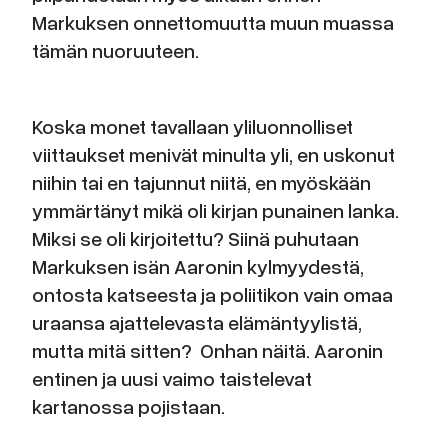
Markuksen onnettomuutta muun muassa
tämän nuoruuteen.
Koska monet tavallaan yliluonnolliset
viittaukset menivät minulta yli, en uskonut
niihin tai en tajunnut niitä, en myöskään
ymmärtänyt mikä oli kirjan punainen lanka.
Miksi se oli kirjoitettu? Siinä puhutaan
Markuksen isän Aaronin kylmyydestä,
ontosta katseesta ja poliitikon vain omaa
uraansa ajattelevasta elämäntyylistä,
mutta mitä sitten? Onhan näitä. Aaronin
entinen ja uusi vaimo taistelevat
kartanossa pojistaan.