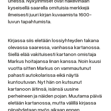
unessa. Nykyihmiset ovat näkevinään
kyseisellä saarella omituisia merkkejä
ilmeisesti juuri kirjan kuvaamista 1600-
luvun tapahtumista.
Kirjassa siis eletään lossiyhteyden takana
olevassa saaressa, vanhassa kartanossa.
Siellä elää vakituisesti kartanon omistaja
Markus hoitajansa Iinan kanssa. Noin kuusi
vuotta sitten Markus on vammautunut
pahasti autokolarissa eikä näytä
kuntoutuvan. Nyt hän on kutsunut
kartanoon äitinsä, isänsä uusine
perheineen ja näiden pojan. Muutama päivä
eletään kartanossa, mutta välillä kirjassa
piipahdetaan myös aikaan ennen