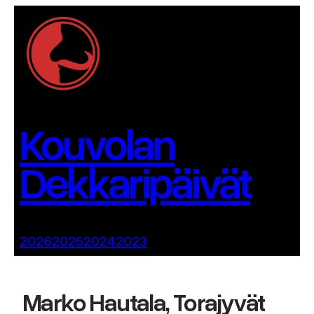
Siirry
sisältöön
Kouvolan
Dekkaripäivät
2026
2025
2024
2023
Marko Hautala, Torajyvät