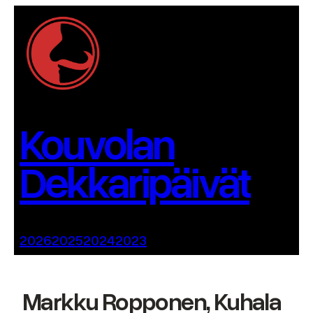
Siirry
sisältöön
Kouvolan
Dekkaripäivät
2026
2025
2024
2023
Markku Ropponen, Kuhala