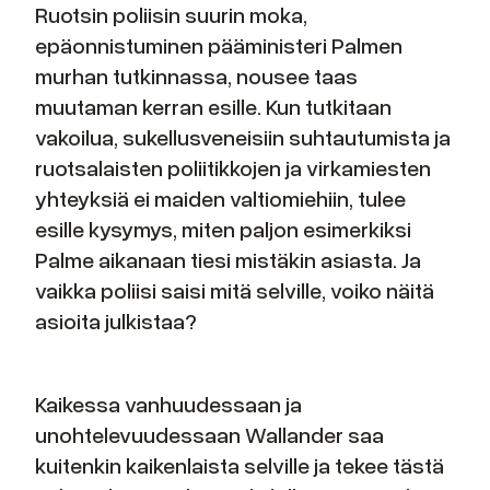
Ruotsin poliisin suurin moka,
epäonnistuminen pääministeri Palmen
murhan tutkinnassa, nousee taas
muutaman kerran esille. Kun tutkitaan
vakoilua, sukellusveneisiin suhtautumista ja
ruotsalaisten poliitikkojen ja virkamiesten
yhteyksiä ei maiden valtiomiehiin, tulee
esille kysymys, miten paljon esimerkiksi
Palme aikanaan tiesi mistäkin asiasta. Ja
vaikka poliisi saisi mitä selville, voiko näitä
asioita julkistaa?
Kaikessa vanhuudessaan ja
unohtelevuudessaan Wallander saa
kuitenkin kaikenlaista selville ja tekee tästä