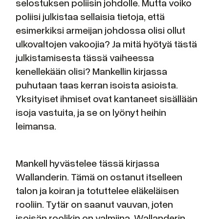
selostuksen poliisin johdolle. Mutta voiko
poliisi julkistaa sellaisia tietoja, että
esimerkiksi armeijan johdossa olisi ollut
ulkovaltojen vakoojia? Ja mitä hyötyä tästä
julkistamisesta tässä vaiheessa
kenellekään olisi? Mankellin kirjassa
puhutaan taas kerran isoista asioista.
Yksityiset ihmiset ovat kantaneet sisällään
isoja vastuita, ja se on lyönyt heihin
leimansa.
Mankell hyvästelee tässä kirjassa
Wallanderin. Tämä on ostanut itselleen
talon ja koiran ja totuttelee eläkeläisen
rooliin. Tytär on saanut vauvan, joten
isoisän roolikin on valmiina. Wallanderin