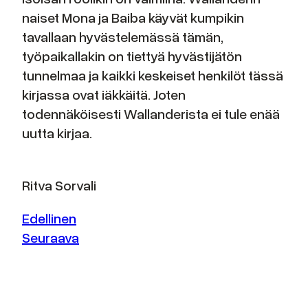
naiset Mona ja Baiba käyvät kumpikin
tavallaan hyvästelemässä tämän,
työpaikallakin on tiettyä hyvästijätön
tunnelmaa ja kaikki keskeiset henkilöt tässä
kirjassa ovat iäkkäitä. Joten
todennäköisesti Wallanderista ei tule enää
uutta kirjaa.
Ritva Sorvali
Edellinen
Seuraava