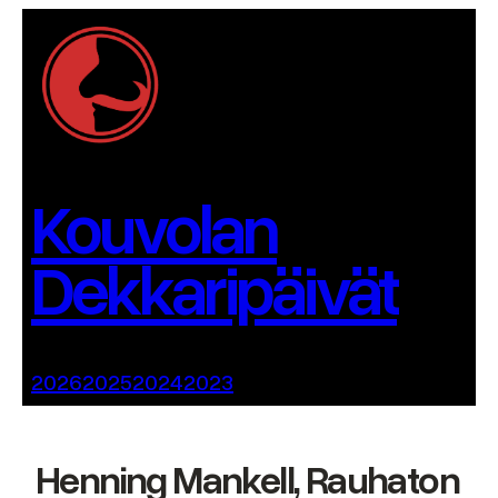
Siirry
sisältöön
Kouvolan
Dekkaripäivät
2026
2025
2024
2023
Henning Mankell, Rauhaton