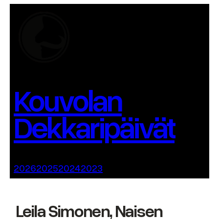
Siirry
sisältöön
Kouvolan
Dekkaripäivät
2026
2025
2024
2023
Leila Simonen, Naisen