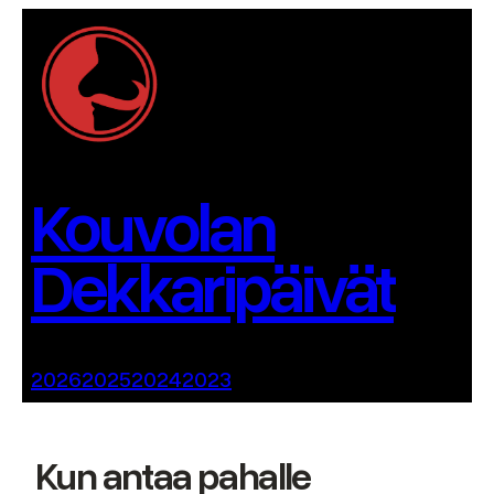
Siirry
sisältöön
Kouvolan
Dekkaripäivät
2026
2025
2024
2023
Kun antaa pahalle