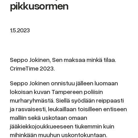
pikkusormen
1.5.2023
Seppo Jokinen, Sen maksaa minkä tilaa.
CrimeTime 2023.
Seppo Jokinen onnistuu jälleen luomaan
lokoisan kuvan Tampereen poliisin
murharyhmästä. Siellä syödään reippaasti
ja rasvaisesti, leukaillaan toisilleen entiseen
malliin sekä uskotaan omaan
jääkiekkojoukkueeseen tiukemmin kuin
mihinkään muuhun uskontokuntaan.