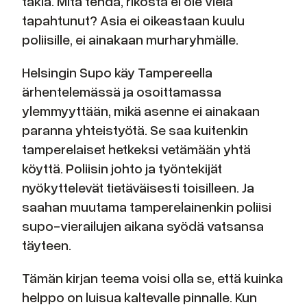
takia. Mitä tehdä, rikosta ei ole vielä
tapahtunut? Asia ei oikeastaan kuulu
poliisille, ei ainakaan murharyhmälle.
Helsingin Supo käy Tampereella
ärhentelemässä ja osoittamassa
ylemmyyttään, mikä asenne ei ainakaan
paranna yhteistyötä. Se saa kuitenkin
tamperelaiset hetkeksi vetämään yhtä
köyttä. Poliisin johto ja työntekijät
nyökyttelevät tietäväisesti toisilleen. Ja
saahan muutama tamperelainenkin poliisi
supo-vierailujen aikana syödä vatsansa
täyteen.
Tämän kirjan teema voisi olla se, että kuinka
helppo on luisua kaltevalle pinnalle. Kun