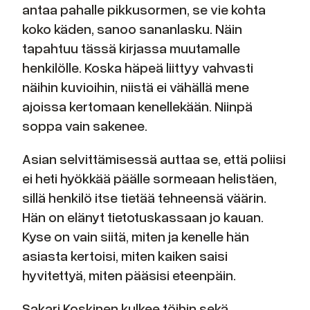
antaa pahalle pikkusormen, se vie kohta
koko käden, sanoo sananlasku. Näin
tapahtuu tässä kirjassa muutamalle
henkilölle. Koska häpeä liittyy vahvasti
näihin kuvioihin, niistä ei vähällä mene
ajoissa kertomaan kenellekään. Niinpä
soppa vain sakenee.
Asian selvittämisessä auttaa se, että poliisi
ei heti hyökkää päälle sormeaan helistäen,
sillä henkilö itse tietää tehneensä väärin.
Hän on elänyt tietotuskassaan jo kauan.
Kyse on vain siitä, miten ja kenelle hän
asiasta kertoisi, miten kaiken saisi
hyvitettyä, miten pääsisi eteenpäin.
Sakari Koskinen kulkee töihin sekä