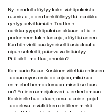
Nyt seudulta löytyy kaksi vähäpukeista
ruumista, joiden henkilöllisyyttä tekniikka
ryhtyy selvittämään. Teatterin
narikkatyyppi käpälöi asiakkaan lattialle
pudonneen takin taskuja ja löytää aseen.
Kun hän vielä saa kyseiseltä asiakkaalta
nipun seteleitä, päänvaiva lisääntyy.
Pitäisikö ilmoittaa jonnekin?
Komisario Sakari Koskinen viilettää entiseen
tapaan myös omia polkujaan, mikä saa
esimiehet hermostumaan: missä se taas
on? Entinen armeijakaveri tulee kertomaan
Koskiselle huolistaan, omat aikuiset pojat
tappelevat eivätkä kerro isälleen minkä