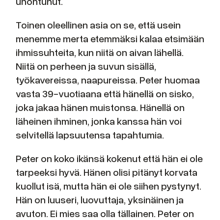
unohtunut.
Toinen oleellinen asia on se, että usein
menemme merta etemmäksi kalaa etsimään
ihmissuhteita, kun niitä on aivan lähellä.
Niitä on perheen ja suvun sisällä,
työkavereissa, naapureissa. Peter huomaa
vasta 39-vuotiaana että hänellä on sisko,
joka jakaa hänen muistonsa. Hänellä on
läheinen ihminen, jonka kanssa hän voi
selvitellä lapsuutensa tapahtumia.
Peter on koko ikänsä kokenut että hän ei ole
tarpeeksi hyvä. Hänen olisi pitänyt korvata
kuollut isä, mutta hän ei ole siihen pystynyt.
Hän on luuseri, luovuttaja, yksinäinen ja
avuton. Ei mies saa olla tällainen. Peter on