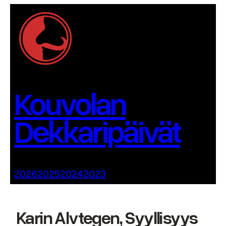
Siirry
sisältöön
Kouvolan
Dekkaripäivät
2026
2025
2024
2023
Karin Alvtegen, Syyllisyys