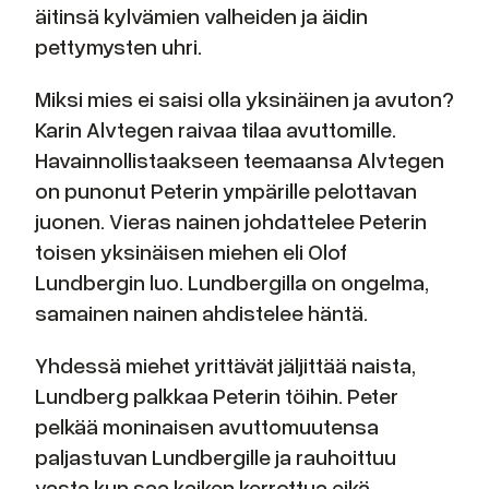
äitinsä kylvämien valheiden ja äidin
pettymysten uhri.
Miksi mies ei saisi olla yksinäinen ja avuton?
Karin Alvtegen raivaa tilaa avuttomille.
Havainnollistaakseen teemaansa Alvtegen
on punonut Peterin ympärille pelottavan
juonen. Vieras nainen johdattelee Peterin
toisen yksinäisen miehen eli Olof
Lundbergin luo. Lundbergilla on ongelma,
samainen nainen ahdistelee häntä.
Yhdessä miehet yrittävät jäljittää naista,
Lundberg palkkaa Peterin töihin. Peter
pelkää moninaisen avuttomuutensa
paljastuvan Lundbergille ja rauhoittuu
vasta kun saa kaiken kerrottua eikä