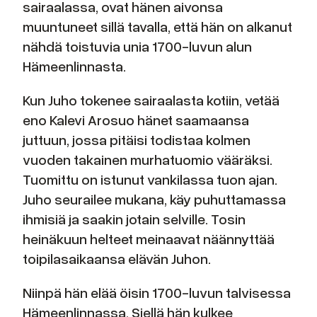
sairaalassa, ovat hänen aivonsa
muuntuneet sillä tavalla, että hän on alkanut
nähdä toistuvia unia 1700-luvun alun
Hämeenlinnasta.
Kun Juho tokenee sairaalasta kotiin, vetää
eno Kalevi Arosuo hänet saamaansa
juttuun, jossa pitäisi todistaa kolmen
vuoden takainen murhatuomio vääräksi.
Tuomittu on istunut vankilassa tuon ajan.
Juho seurailee mukana, käy puhuttamassa
ihmisiä ja saakin jotain selville. Tosin
heinäkuun helteet meinaavat näännyttää
toipilasaikaansa elävän Juhon.
Niinpä hän elää öisin 1700-luvun talvisessa
Hämeenlinnassa. Siellä hän kulkee