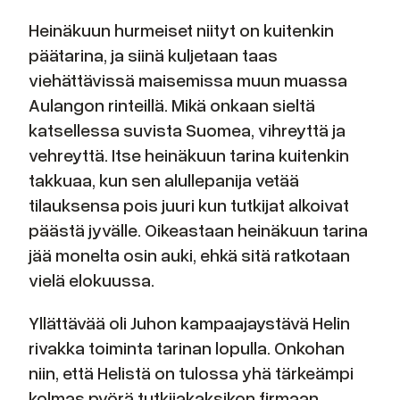
Heinäkuun hurmeiset niityt on kuitenkin
päätarina, ja siinä kuljetaan taas
viehättävissä maisemissa muun muassa
Aulangon rinteillä. Mikä onkaan sieltä
katsellessa suvista Suomea, vihreyttä ja
vehreyttä. Itse heinäkuun tarina kuitenkin
takkuaa, kun sen alullepanija vetää
tilauksensa pois juuri kun tutkijat alkoivat
päästä jyvälle. Oikeastaan heinäkuun tarina
jää monelta osin auki, ehkä sitä ratkotaan
vielä elokuussa.
Yllättävää oli Juhon kampaajaystävä Helin
rivakka toiminta tarinan lopulla. Onkohan
niin, että Helistä on tulossa yhä tärkeämpi
kolmas pyörä tutkijakaksikon firmaan.