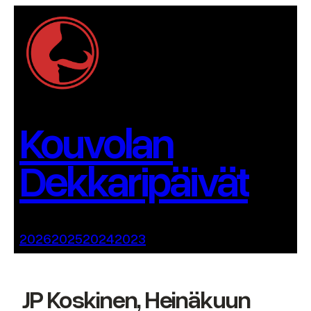
Siirry
sisältöön
Kouvolan
Dekkaripäivät
2026
2025
2024
2023
JP Koskinen, Heinäkuun