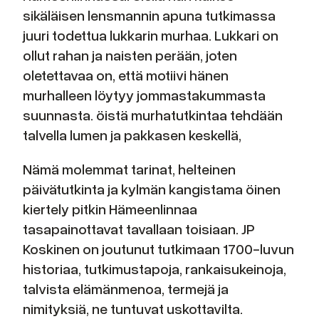
sikäläisen lensmannin apuna tutkimassa
juuri todettua lukkarin murhaa. Lukkari on
ollut rahan ja naisten perään, joten
oletettavaa on, että motiivi hänen
murhalleen löytyy jommastakummasta
suunnasta. öistä murhatutkintaa tehdään
talvella lumen ja pakkasen keskellä,
Nämä molemmat tarinat, helteinen
päivätutkinta ja kylmän kangistama öinen
kiertely pitkin Hämeenlinnaa
tasapainottavat tavallaan toisiaan. JP
Koskinen on joutunut tutkimaan 1700-luvun
historiaa, tutkimustapoja, rankaisukeinoja,
talvista elämänmenoa, termejä ja
nimityksiä, ne tuntuvat uskottavilta.