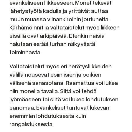
evankeliseen liikkeeseen. Monet tekevät
lähetystyötä kadulla ja yrittävät auttaa
muun muassa viinankiroihin joutuneita.
Kärhämöinnit ja valtataistelut myös liikkeen
sisällä ovat arkipäivää. Etenkin naisia
halutaan estää turhan näkyvästä
toiminnasta.
Valtataistelut myös eri herätysliikkeiden
välillä nousevat esiin isien ja poikien
välisenä sanasotana. Raamattua voi lukea
niin monella tavalla. Siitä voi tehdä
lyömäaseen tai siitä voi lukea lohdutuksen
sanomaa. Evankeliset tuntuvat lukevan
enemmän lohdutuksesta kuin
rangaistuksesta.