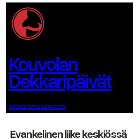
Siirry
sisältöön
Kouvolan
Dekkaripäivät
2026
2025
2024
2023
Evankelinen liike keskiössä