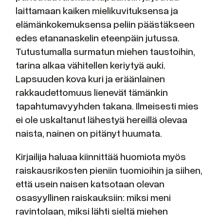
laittamaan kaiken mielikuvituksensa ja
elämänkokemuksensa peliin päästäkseen
edes etananaskelin eteenpäin jutussa.
Tutustumalla surmatun miehen taustoihin,
tarina alkaa vähitellen keriytyä auki.
Lapsuuden kova kuri ja eräänlainen
rakkaudettomuus lienevät tämänkin
tapahtumavyyhden takana. Ilmeisesti mies
ei ole uskaltanut lähestyä hereillä olevaa
naista, nainen on pitänyt huumata.
Kirjailija haluaa kiinnittää huomiota myös
raiskausrikosten pieniin tuomioihin ja siihen,
että usein naisen katsotaan olevan
osasyyllinen raiskauksiin: miksi meni
ravintolaan, miksi lähti sieltä miehen