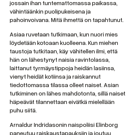
jossain ihan tuntemattomassa paikassa,
vähintäänkin puolipukeisena ja
pahoinvoivana. Mitä ihmettä on tapahtunut.
Asiaa ruvetaan tutkimaan, kun nuori mies
löydetään kotoaan kuolleena. Kun miehen
taustoja tutkitaan, käy vähitellen ilmi, että
hän on lähestynyt naisia ravintolassa,
laittanut tyrmäystippoja heidän lasiinsa,
vienyt heidät kotiinsa ja raiskannut
tiedottomassa tilassa olleet naiset. Asian
tutkiminen on lähes mahdotonta, sillä naiset
häpeävät tilannettaan eivätkä mielellään
puhu siitä.
Arnaldur Indridasonin naispoliisi Elinborg
paneutuu raiskaustapauksiin ja joutuu