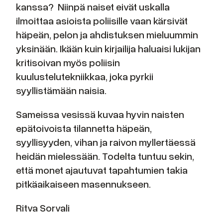
kanssa? Niinpä naiset eivät uskalla
ilmoittaa asioista poliisille vaan kärsivät
häpeän, pelon ja ahdistuksen mieluummin
yksinään. Ikään kuin kirjailija haluaisi lukijan
kritisoivan myös poliisin
kuulustelutekniikkaa, joka pyrkii
syyllistämään naisia.
Sameissa vesissä kuvaa hyvin naisten
epätoivoista tilannetta häpeän,
syyllisyyden, vihan ja raivon myllertäessä
heidän mielessään. Todelta tuntuu sekin,
että monet ajautuvat tapahtumien takia
pitkäaikaiseen masennukseen.
Ritva Sorvali