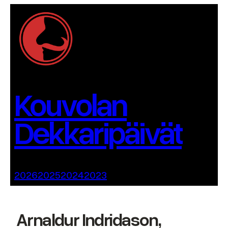
Siirry
sisältöön
Kouvolan
Dekkaripäivät
2026
2025
2024
2023
Arnaldur Indridason,