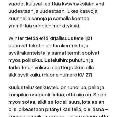
vuodet kuluvat, esittää kysymyksiään yhä
uudestaan ja uudestaan, lukea kasvoja,
kuunnella sanoja ja samalla koettaa
ymmärtää sanojen merkityksiä.
Winter tietää että kirjallisuustieteilijät
puhuvat tekstin pintarakenteista ja
syvärakenteista ja samat termit sopivat
myös poliisikuulusteluihin: puhutun ja
tarkoitetun välissä saattoi joskus olla
äkkisyvä kuilu. (Huone numero10/ 27)
Kuulustelu/keskustelu on runoilua, peliä ja
kumpikin osapuoli tietää, että niin on. Se on
myös sotaa, eikä se todellisuus, jota asian
olisi oikeastaan pitänyt käsitellä, ole läsnä –
kunnes jompikumpi uupuu siinä määrin, että