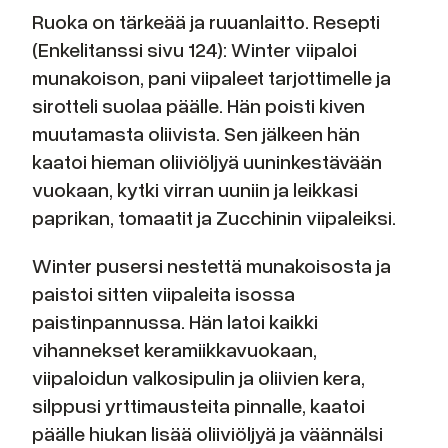
Ruoka on tärkeää ja ruuanlaitto. Resepti
(Enkelitanssi sivu 124): Winter viipaloi
munakoison, pani viipaleet tarjottimelle ja
sirotteli suolaa päälle. Hän poisti kiven
muutamasta oliivista. Sen jälkeen hän
kaatoi hieman oliiviöljyä uuninkestävään
vuokaan, kytki virran uuniin ja leikkasi
paprikan, tomaatit ja Zucchinin viipaleiksi.
Winter pusersi nestettä munakoisosta ja
paistoi sitten viipaleita isossa
paistinpannussa. Hän latoi kaikki
vihannekset keramiikkavuokaan,
viipaloidun valkosipulin ja oliivien kera,
silppusi yrttimausteita pinnalle, kaatoi
päälle hiukan lisää oliiviöljyä ja väännälsi