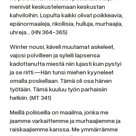
menivät keskustelemaan keskustan
kahviloihin. Lopulta kaikki olivat poikkeavia,
epänormaaleja, rikollisia, hulluja, murhaajia,
uhreja… (HN 364-365)
Winter nousi, käveli muutamat askeleet,
vajosi polvilleen ja syleili lapsensa
kadottanutta miestä niin lujasti kuin pystyi
ja se riitti.—Hän tunsi miehen kyyneleet
omalla poskellaan. Tämä oli osa hänen
työtään. Tämä kuuluu työn parhaisiin
hetkiin. (MT 341)
Meillä poliiseilla on maailma, jonka me
jaamme varkaittemme ja murhaajiemme ja
raiskaajiemme kanssa. Me ymmärrämme