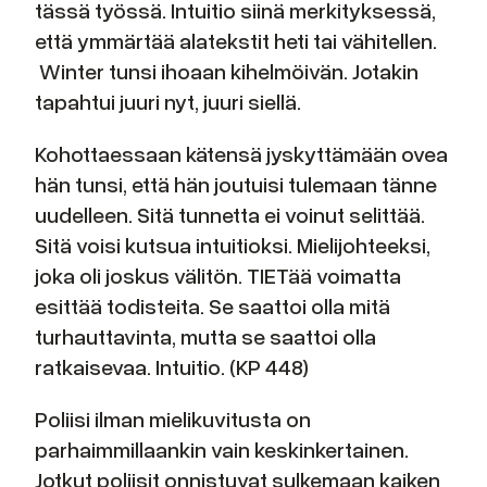
tässä työssä. Intuitio siinä merkityksessä,
että ymmärtää alatekstit heti tai vähitellen.
Winter tunsi ihoaan kihelmöivän. Jotakin
tapahtui juuri nyt, juuri siellä.
Kohottaessaan kätensä jyskyttämään ovea
hän tunsi, että hän joutuisi tulemaan tänne
uudelleen. Sitä tunnetta ei voinut selittää.
Sitä voisi kutsua intuitioksi. Mielijohteeksi,
joka oli joskus välitön. TIETää voimatta
esittää todisteita. Se saattoi olla mitä
turhauttavinta, mutta se saattoi olla
ratkaisevaa. Intuitio. (KP 448)
Poliisi ilman mielikuvitusta on
parhaimmillaankin vain keskinkertainen.
Jotkut poliisit onnistuvat sulkemaan kaiken