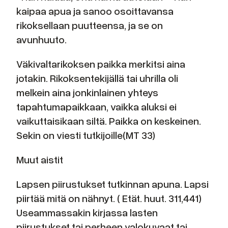
kaipaa apua ja sanoo osoittavansa
rikoksellaan puutteensa, ja se on
avunhuuto.
Väkivaltarikoksen paikka merkitsi aina
jotakin. Rikoksentekijällä tai uhrilla oli
melkein aina jonkinlainen yhteys
tapahtumapaikkaan, vaikka aluksi ei
vaikuttaisikaan siltä. Paikka on keskeinen.
Sekin on viesti tutkijoille(MT 33)
Muut aistit
Lapsen piirustukset tutkinnan apuna. Lapsi
piirtää mitä on nähnyt. ( Etät. huut. 311,441)
Useammassakin kirjassa lasten
piirustukset tai perheen valokuvaat tai