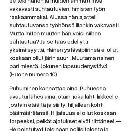
se teki hänen ja muiden ammattiinsa
vakavasti suhtautuvien ihmisten työn
raskaammaksi. Alussa hän ajatteli
suhtautuvansa työhönsä liiankin vakavasti.
Mutta miten muuten hän voisi siihen
suhtautua? Ja se taas edellytti
yksinäisyyttä. Hänen ystäväpiirinsä ei ollut
koskaan ollut järin suuri. Muutama nainen,
pari miestä. Jokunen lapsuudenystävä.
(Huone numero 10)
Puhuminen kannattaa aina. Puhuessa
avautui lähes aina jotain, joka lähti liikkeelle
jostain etäältä ja siirtyi hiljalleen kohti
päämääräänsä. Hiljaisuus ei ollut koskaan
tarpeeksi, pelkät ajatukset eivät riittäneet.—
He poistuivat toisinaan poliisitalosta ja