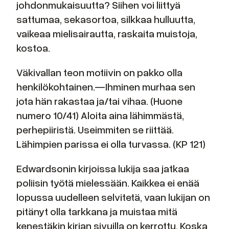
johdonmukaisuutta? Siihen voi liittyä
sattumaa, sekasortoa, silkkaa hulluutta,
vaikeaa mielisairautta, raskaita muistoja,
kostoa.
Väkivallan teon motiivin on pakko olla
henkilökohtainen.—Ihminen murhaa sen
jota hän rakastaa ja/tai vihaa. (Huone
numero 10/41) Aloita aina lähimmästä,
perhepiiristä. Useimmiten se riittää.
Lähimpien parissa ei olla turvassa. (KP 121)
Edwardsonin kirjoissa lukija saa jatkaa
poliisin työtä mielessään. Kaikkea ei enää
lopussa uudelleen selvitetä, vaan lukijan on
pitänyt olla tarkkana ja muistaa mitä
kenestäkin kirjan sivuilla on kerrottu. Koska