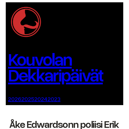
Siirry
sisältöön
Kouvolan
Dekkaripäivät
2026
2025
2024
2023
Åke Edwardsonn poliisi Erik