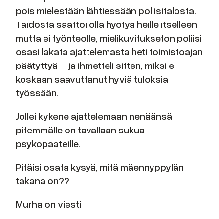
pois mielestään lähtiessään poliisitalosta.
Taidosta saattoi olla hyötyä heille itselleen
mutta ei työnteolle, mielikuvitukseton poliisi
osasi lakata ajattelemasta heti toimistoajan
päätyttyä – ja ihmetteli sitten, miksi ei
koskaan saavuttanut hyviä tuloksia
työssään.
Jollei kykene ajattelemaan nenäänsä
pitemmälle on tavallaan sukua
psykopaateille.
Pitäisi osata kysyä, mitä mäennyppylän
takana on??
Murha on viesti