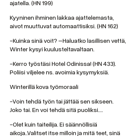
ajatella. (HN 199)
Kyyninen ihminen lakkaa ajattelemasta,
aivot muuttuvat automaattisiksi. (HN 162)
-Kuinka sinä voit? –Haluatko lasillisen vettä,
Winter kysyi kuulusteltavaltaan.
-Kerro työstäsi Hotel Odinissa! (HN 433).
Poliisi viljelee ns. avoimia kysymyksiä.
Winterillä kova työmoraali
-Voin tehdä työn tai jättää sen sikseen.
Joko tai. En voi tehdä sitä puoliksi….
-Olet kuin taiteilija. Ei säännöllisiä
aikoja..Valitset itse milloin ja mitä teet, sinä