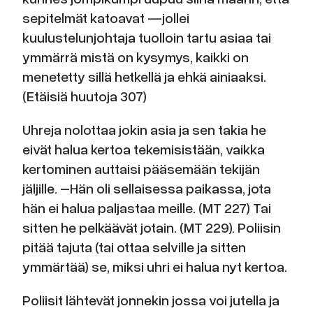
sepitelmät katoavat —jollei
kuulustelunjohtaja tuolloin tartu asiaa tai
ymmärrä mistä on kysymys, kaikki on
menetetty sillä hetkellä ja ehkä ainiaaksi.
(Etäisiä huutoja 307)
Uhreja nolottaa jokin asia ja sen takia he
eivät halua kertoa tekemisistään, vaikka
kertominen auttaisi pääsemään tekijän
jäljille. –Hän oli sellaisessa paikassa, jota
hän ei halua paljastaa meille. (MT 227) Tai
sitten he pelkäävät jotain. (MT 229). Poliisin
pitää tajuta (tai ottaa selville ja sitten
ymmärtää) se, miksi uhri ei halua nyt kertoa.
Poliisit lähtevät jonnekin jossa voi jutella ja