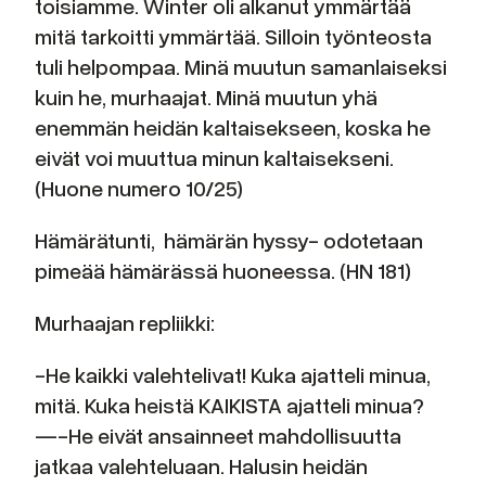
toisiamme. Winter oli alkanut ymmärtää
mitä tarkoitti ymmärtää. Silloin työnteosta
tuli helpompaa. Minä muutun samanlaiseksi
kuin he, murhaajat. Minä muutun yhä
enemmän heidän kaltaisekseen, koska he
eivät voi muuttua minun kaltaisekseni.
(Huone numero 10/25)
Hämärätunti, hämärän hyssy- odotetaan
pimeää hämärässä huoneessa. (HN 181)
Murhaajan repliikki:
-He kaikki valehtelivat! Kuka ajatteli minua,
mitä. Kuka heistä KAIKISTA ajatteli minua?
—-He eivät ansainneet mahdollisuutta
jatkaa valehteluaan. Halusin heidän