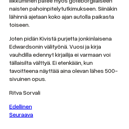
liikkuminen pätee myös göteborgilaiseen
naisten pahoinpitelytutkimukseen. Siinäkin
lähinnä ajetaan koko ajan autolla paikasta
toiseen.
Joten pidän Kivistä purjetta jonkinlaisena
Edwardsonin välityönä. Vuosi ja kirja
vauhdilla edennyt kirjailija ei varmaan voi
tällaisilta välttyä. Ei etenkään, kun
tavoitteena näyttää aina olevan lähes 500-
sivuinen opus.
Ritva Sorvali
Edellinen
Seuraava