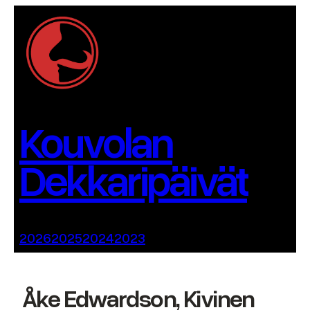
Siirry
sisältöön
Kouvolan
Dekkaripäivät
2026
2025
2024
2023
Åke Edwardson, Kivinen