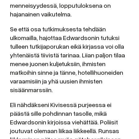
menneisyydessä, lopputuloksena on
hajanainen vaikutelma.
Se että osa tutkimuksesta tehdään
ulkomailla, hajottaa Edwardsonin tutuksi
tulleen tutkijaporukan eikä kirjassa voi olla
yhtenäistä tiivistä tarinaa. Liian paljon tilaa
menee juonen kuljetuksiin, ihmisten
matkoihin sinne ja tänne, hotellihuoneiden
varaamisiin ja yhä uusien ihmisten
sisäänmarssiin.
Eli nähdäkseni Kivisessä purjeessa ei
päästä sille pohdinnan tasolle, mikä
Edwardsonin kirjoissa viehättää. Poliisit
joutuvat olemaan liikaa liikkeellä. Runsas