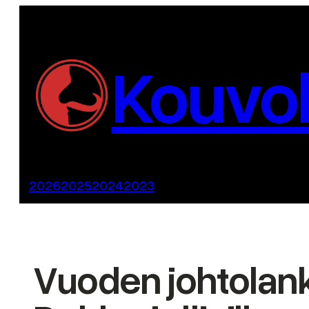
Siirry
sisältöön
Kouvol
2026
2025
2024
2023
Vuoden johtolank