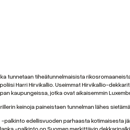
 joka tunnetaan tiheätunnelmaisista rikosromaaneista
liisi Harri Hirvikallio. Useimmat Hirvikallio-dekkari
an kaupungeissa, jotka ovat aikaisemmin Luxemburgis
illerin keinoja paineistaen tunnelman lähes sietäm
 -palkinto edellisvuoden parhaasta kotimaisesta jä
lanka -palkinto on Suomen merkittävin dekkaripalkin