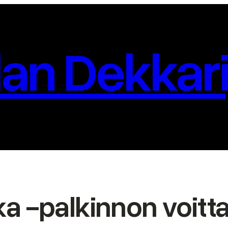
an Dekkari
a -palkinnon voitt