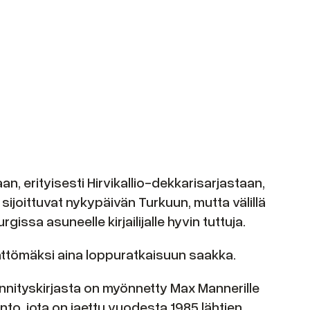
an, erityisesti Hirvikallio-dekkarisarjastaan,
t sijoittuvat nykypäivän Turkuun, mutta välillä
sa asuneelle kirjailijalle hyvin tuttuja.
ättömäksi aina loppuratkaisuun saakka.
nnityskirjasta on myönnetty Max Mannerille
to, jota on jaettu vuodesta 1985 lähtien.