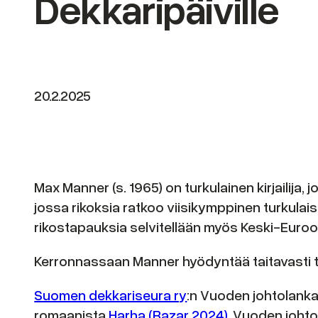
Dekkaripäiville
20.2.2025
Max Manner (s. 1965) on turkulainen kirjailija,
jossa rikoksia ratkoo viisikymppinen turkulaispo
rikostapauksia selvitellään myös Keski-Euroop
Kerronnassaan Manner hyödyntää taitavasti tr
Suomen dekkariseura ry
:n Vuoden johtolanka
romaanista
Harha (Bazar 2024)
. Vuoden johto