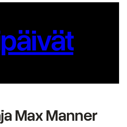
päivät
aja Max Manner