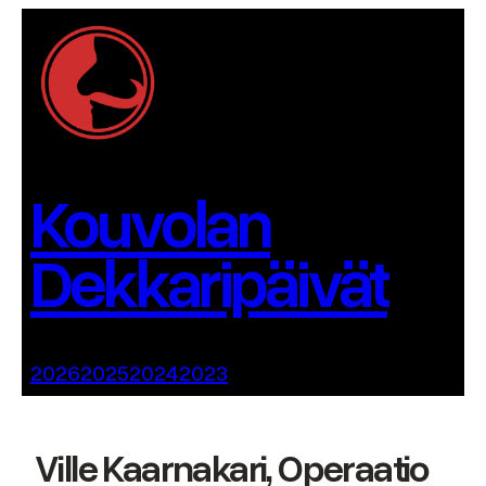
Siirry
sisältöön
Kouvolan
Dekkaripäivät
2026
2025
2024
2023
Ville Kaarnakari, Operaatio