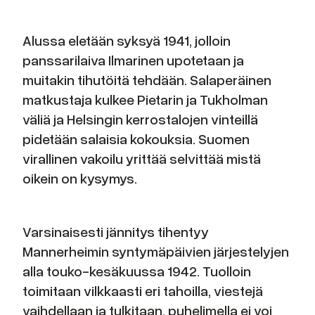
Alussa eletään syksyä 1941, jolloin
panssarilaiva Ilmarinen upotetaan ja
muitakin tihutöitä tehdään. Salaperäinen
matkustaja kulkee Pietarin ja Tukholman
väliä ja Helsingin kerrostalojen vinteillä
pidetään salaisia kokouksia. Suomen
virallinen vakoilu yrittää selvittää mistä
oikein on kysymys.
Varsinaisesti jännitys tihentyy
Mannerheimin syntymäpäivien järjestelyjen
alla touko-kesäkuussa 1942. Tuolloin
toimitaan vilkkaasti eri tahoilla, viestejä
vaihdellaan ja tulkitaan, puhelimella ei voi