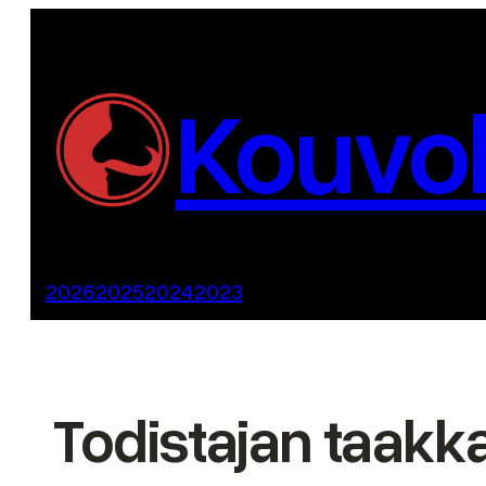
Siirry
sisältöön
Kouvol
2026
2025
2024
2023
Todistajan taakka 