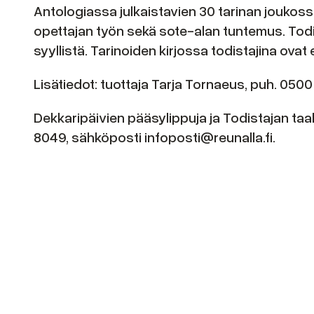
Antologiassa julkaistavien 30 tarinan joukossa
opettajan työn sekä sote-alan tuntemus. To
syyllistä. Tarinoiden kirjossa todistajina ovat
Lisätiedot: tuottaja Tarja Tornaeus, puh. 0500
Dekkaripäivien pääsylippuja ja Todistajan taa
8049, sähköposti infoposti@reunalla.fi.