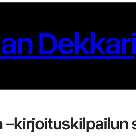
an Dekkari
-kirjoituskilpailun s