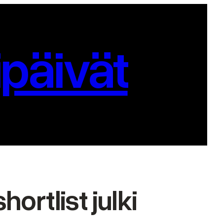
päivät
hortlist julki