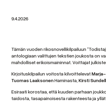
9.4.2026
Tämän vuoden rikosnovellikilpailuun ”Todistajan
antologiaan valittujen tekstien joukosta on va
mahdolliset erikoismaininnat. Voittajat julkis
Kirjoituskilpailun voitosta kilvoittelevat
Marja-
Tuomas Laaksonen
Haminasta,
Kirsti Sundel
Esiraati korostaa, että kuuden parhaan joukko
taidosta, tasapainoisesta rakenteesta ja yllät