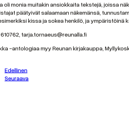
 oli monia muitakin ansiokkaita tekstejä, joissa näky
distajat päätyivät salaamaan näkemänsä, tunnusta
 esimerkiksi kissa ja sokea henkilö, ja ympäristöinä 
 610762, tarja.tornaeus@reunalla.fi
kka -antologiaa myy Reunan kirjakauppa, Myllykoske
Edellinen
Seuraava