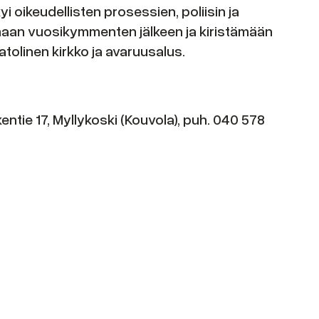
i oikeudellisten prosessien, poliisin ja
maan vuosikymmenten jälkeen ja kiristämään
katolinen kirkko ja avaruusalus.
ntie 17, Myllykoski (Kouvola), puh. 040 578