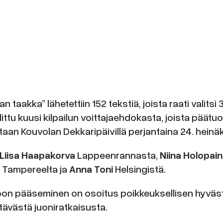
 taakka” lähetettiin 152 tekstiä, joista raati valitsi
littu kuusi kilpailun voittajaehdokasta, joista päätu
tetaan Kouvolan Dekkaripäivillä perjantaina 24. hein
Liisa Haapakorva
Lappeenrannasta,
Niina Holopai
l
Tampereelta ja
Anna Toni
Helsingistä.
on pääseminen on osoitus poikkeuksellisen hyvästä k
tävästä juoniratkaisusta.