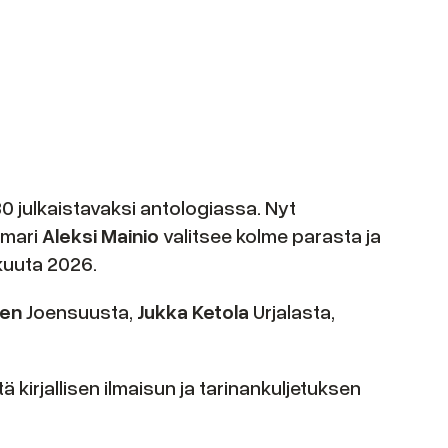
 30 julkaistavaksi antologiassa. Nyt
omari
Aleksi Mainio
valitsee kolme parasta ja
äkuuta 2026.
nen
Joensuusta,
Jukka Ketola
Urjalasta,
irjallisen ilmaisun ja tarinankuljetuksen