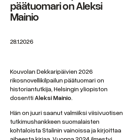
päätuomari on Aleksi
Mainio
28.1.2026
Kouvolan Dekkaripäivien 2026
rikosnovellikilpailun päätuomari on
historiantutkija, Helsingin yliopiston
dosentti
Aleksi Mainio
.
Hän on juuri saanut valmiiksi viisivuotisen
tutkimushankkeen suomalaisten
kohtaloista Stalinin vainoissa ja kirjoittaa
aiheesta kirjaa. Vuonna 2024 ilmestyi