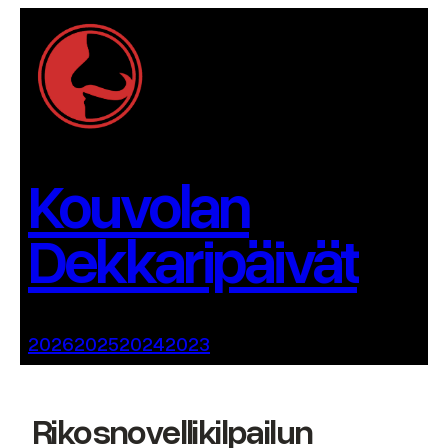
Siirry
sisältöön
Kouvolan
Dekkaripäivät
2026
2025
2024
2023
Rikosnovellikilpailun