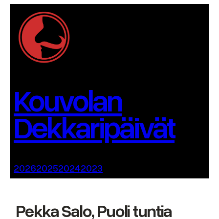
Siirry
sisältöön
Kouvolan
Dekkaripäivät
2026
2025
2024
2023
Pekka Salo, Puoli tuntia