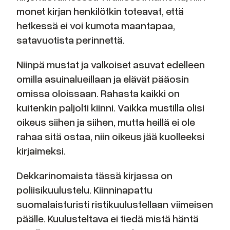
monet kirjan henkilötkin toteavat, että
hetkessä ei voi kumota maantapaa,
satavuotista perinnettä.
Niinpä mustat ja valkoiset asuvat edelleen
omilla asuinalueillaan ja elävät pääosin
omissa oloissaan. Rahasta kaikki on
kuitenkin paljolti kiinni. Vaikka mustilla olisi
oikeus siihen ja siihen, mutta heillä ei ole
rahaa sitä ostaa, niin oikeus jää kuolleeksi
kirjaimeksi.
Dekkarinomaista tässä kirjassa on
poliisikuulustelu. Kiinninapattu
suomalaisturisti ristikuulustellaan viimeisen
päälle. Kuulusteltava ei tiedä mistä häntä