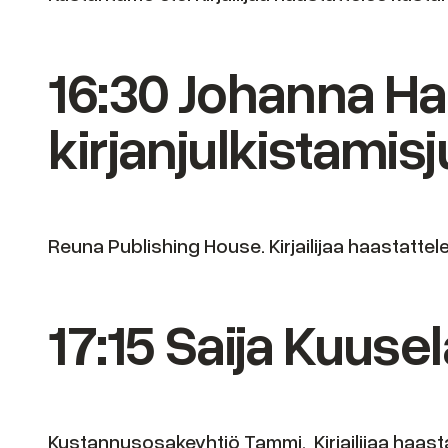
16:30 Johanna Has
kirjanjulkistamisj
Reuna Publishing House. Kirjailijaa haastatte
17:15 Saija Kuusela
Kustannusosakeyhtiö Tammi. Kirjailijaa haast