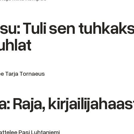
u: Tuli sen tuhkaksi
uhlat
lee Tarja Tornaeus
: Raja, kirjailijahaa
attelee Pasi Luhtaniemi