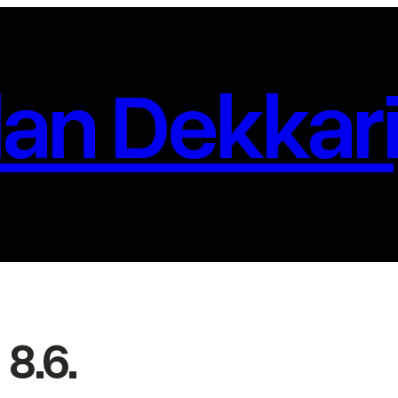
an Dekkari
8.6.