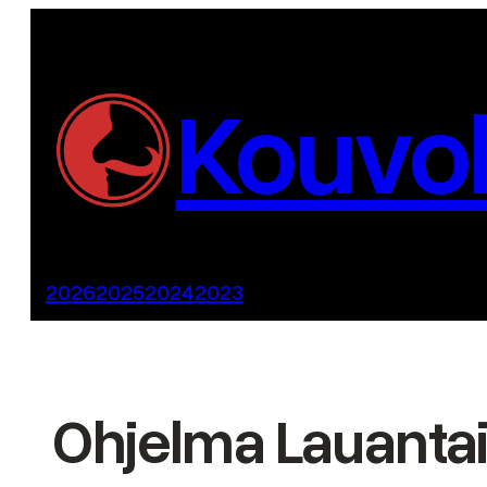
Siirry
sisältöön
Kouvol
2026
2025
2024
2023
Ohjelma Lauantai 