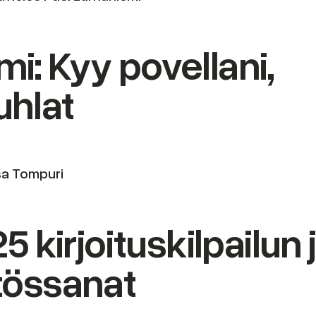
mi: Kyy povellani,
uhlat
esa Tompuri
kirjoituskilpailun j
tössanat