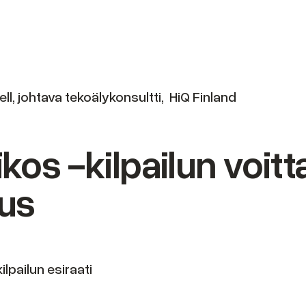
l, johtava tekoälykonsultti, HiQ Finland
kos -kilpailun voitta
tus
lpailun esiraati