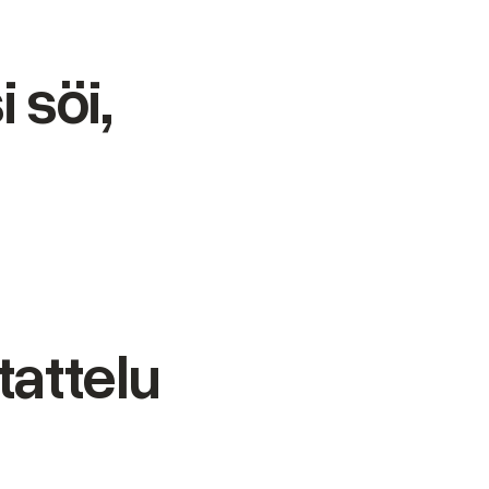
 söi,
stattelu