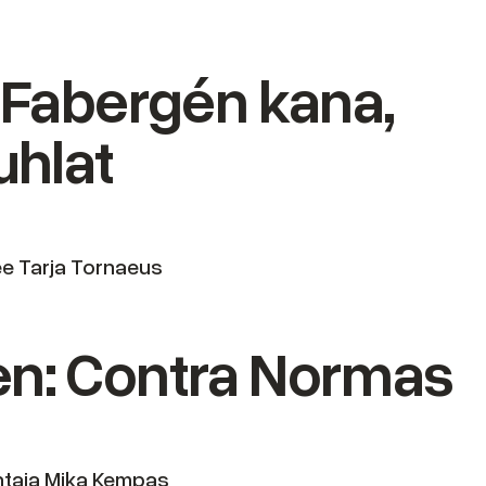
: Fabergén kana,
uhlat
lee Tarja Tornaeus
en: Contra Normas
antaja Mika Kempas