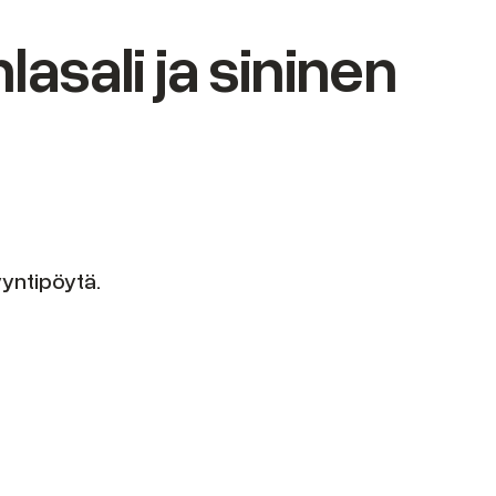
asali ja sininen
yyntipöytä.