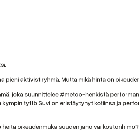
si.
taa pieni aktivistiryhmä. Mutta mikä hinta on oikeud
hmä, joka suunnittelee #metoo-henkistä performans
kympin tyttö Suvi on eristäytynyt kotiinsa ja perfo
ako heitä oikeudenmukaisuuden jano vai kostonhimo?