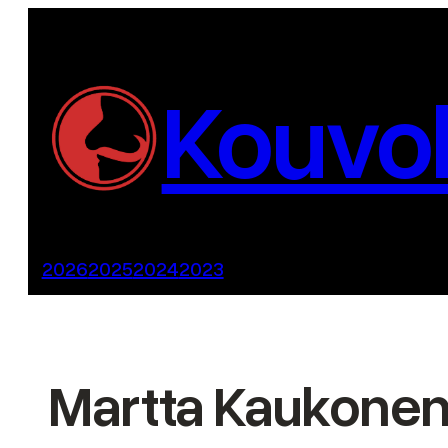
Siirry
sisältöön
Kouvol
2026
2025
2024
2023
Martta Kaukonen: