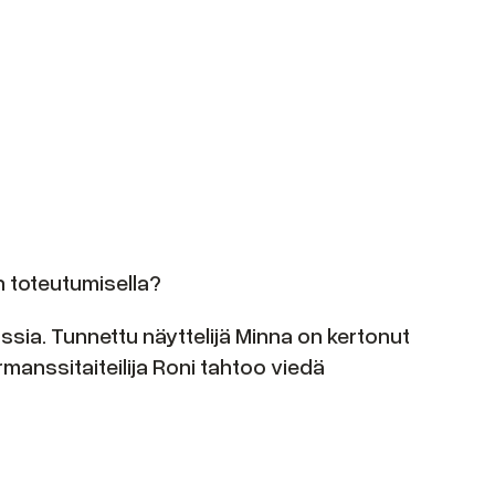
en toteutumisella?
sia. Tunnettu näyttelijä Minna on kertonut
rmanssitaiteilija Roni tahtoo viedä