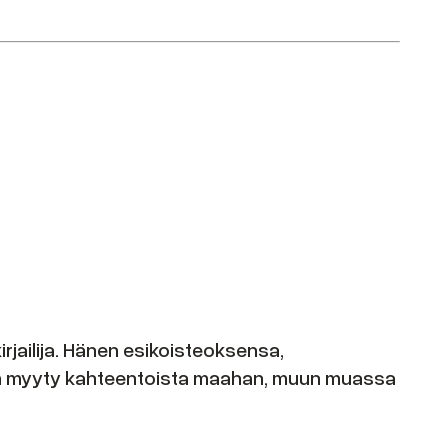
 kirjailija. Hänen esikoisteoksensa,
et on myyty kahteentoista maahan, muun muassa