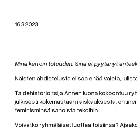
16.3.2023
Minä kerroin totuuden. Sinä et pyytänyt anteek
Naisten ahdistelusta ei saa enää vaieta, julis
Taidehistorioitsija Annen luona kokoontuu ry
julkisesti kokemastaan raiskauksesta, entinen 
feminisminsä sanoista tekoihin.
Voivatko ryhmäläiset luottaa toisiinsa? Aja