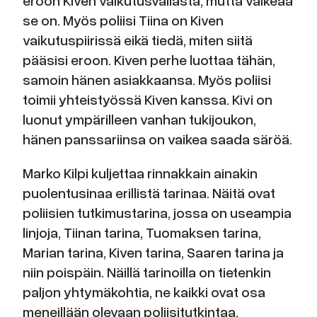
eroon Kiven vaikutusvallasta, mutta vaikeaa
se on. Myös poliisi Tiina on Kiven
vaikutuspiirissä eikä tiedä, miten siitä
pääsisi eroon. Kiven perhe luottaa tähän,
samoin hänen asiakkaansa. Myös poliisi
toimii yhteistyössä Kiven kanssa. Kivi on
luonut ympärilleen vanhan tukijoukon,
hänen panssariinsa on vaikea saada säröä.
Marko Kilpi kuljettaa rinnakkain ainakin
puolentusinaa erillistä tarinaa. Näitä ovat
poliisien tutkimustarina, jossa on useampia
linjoja, Tiinan tarina, Tuomaksen tarina,
Marian tarina, Kiven tarina, Saaren tarina ja
niin poispäin. Näillä tarinoilla on tietenkin
paljon yhtymäkohtia, ne kaikki ovat osa
meneillään olevaan poliisitutkintaa.