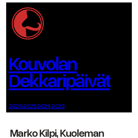
Siirry
sisältöön
Kouvolan
Dekkaripäivät
2026
2025
2024
2023
Marko Kilpi, Kuoleman