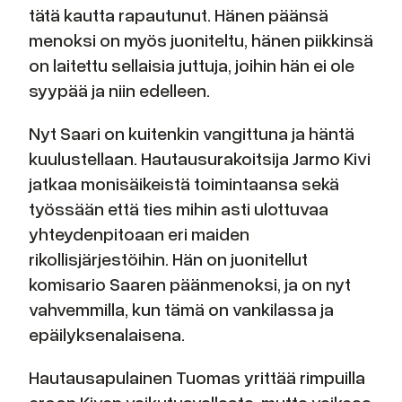
tätä kautta rapautunut. Hänen päänsä
menoksi on myös juoniteltu, hänen piikkinsä
on laitettu sellaisia juttuja, joihin hän ei ole
syypää ja niin edelleen.
Nyt Saari on kuitenkin vangittuna ja häntä
kuulustellaan. Hautausurakoitsija Jarmo Kivi
jatkaa monisäikeistä toimintaansa sekä
työssään että ties mihin asti ulottuvaa
yhteydenpitoaan eri maiden
rikollisjärjestöihin. Hän on juonitellut
komisario Saaren päänmenoksi, ja on nyt
vahvemmilla, kun tämä on vankilassa ja
epäilyksenalaisena.
Hautausapulainen Tuomas yrittää rimpuilla