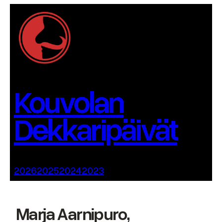
Siirry
sisältöön
Kouvolan
Dekkaripäivät
2026
2025
2024
2023
Marja Aarnipuro,