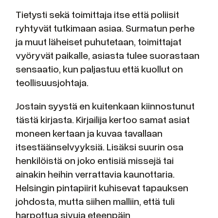
Tietysti sekä toimittaja itse että poliisit
ryhtyvät tutkimaan asiaa. Surmatun perhe
ja muut läheiset puhutetaan, toimittajat
vyöryvät paikalle, asiasta tulee suorastaan
sensaatio, kun paljastuu että kuollut on
teollisuusjohtaja.
Jostain syystä en kuitenkaan kiinnostunut
tästä kirjasta. Kirjailija kertoo samat asiat
moneen kertaan ja kuvaa tavallaan
itsestäänselvyyksiä. Lisäksi suurin osa
henkilöistä on joko entisiä missejä tai
ainakin heihin verrattavia kaunottaria.
Helsingin pintapiirit kuhisevat tapauksen
johdosta, mutta siihen malliin, että tuli
harpottua sivuja eteenpäin