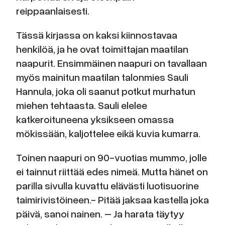
reippaanlaisesti.
Tässä kirjassa on kaksi kiinnostavaa
henkilöä, ja he ovat toimittajan maatilan
naapurit. Ensimmäinen naapuri on tavallaan
myös mainitun maatilan talonmies Sauli
Hannula, joka oli saanut potkut murhatun
miehen tehtaasta. Sauli elelee
katkeroituneena yksikseen omassa
mökissään, kaljottelee eikä kuvia kumarra.
Toinen naapuri on 90-vuotias mummo, jolle
ei tainnut riittää edes nimeä. Mutta hänet on
parilla sivulla kuvattu elävästi luotisuorine
taimirivistöineen.- Pitää jaksaa kastella joka
päivä, sanoi nainen. – Ja harata täytyy