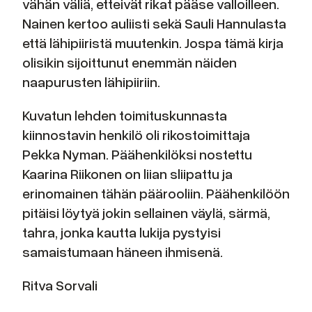
vähän väliä, etteivät rikat pääse valloilleen.
Nainen kertoo auliisti sekä Sauli Hannulasta
että lähipiiristä muutenkin. Jospa tämä kirja
olisikin sijoittunut enemmän näiden
naapurusten lähipiiriin.
Kuvatun lehden toimituskunnasta
kiinnostavin henkilö oli rikostoimittaja
Pekka Nyman. Päähenkilöksi nostettu
Kaarina Riikonen on liian sliipattu ja
erinomainen tähän päärooliin. Päähenkilöön
pitäisi löytyä jokin sellainen väylä, särmä,
tahra, jonka kautta lukija pystyisi
samaistumaan häneen ihmisenä.
Ritva Sorvali