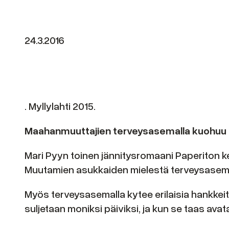
24.3.2016
. Myllylahti 2015.
Maahanmuuttajien terveysasemalla kuohuu
Mari Pyyn toinen jännitysromaani Paperiton k
Muutamien asukkaiden mielestä terveysasemas
Myös terveysasemalla kytee erilaisia hankkeit
suljetaan moniksi päiviksi, ja kun se taas av