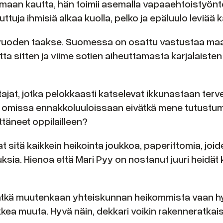
simaan kautta, hän toimii asemalla vapaaehtoistyönt
tuja ihmisiä alkaa kuolla, pelko ja epäluulo leviää ka
 30 vuoden taakse. Suomessa on osattu vastustaa ma
a sitten ja viime sotien aiheuttamasta karjalaisten s
ttajat, jotka pelokkaasti katselevat ikkunastaan te
a omissa ennakkoluuloissaan eivätkä mene tutustum
ttäneet oppilailleen?
sitä kaikkein heikointa joukkoa, paperittomia, joi
euksia. Hienoa että Mari Pyy on nostanut juuri heidät 
ivätkä muutenkaan yhteiskunnan heikommista vaan hy
kea muuta. Hyvä näin, dekkari voikin rakenneratkaisu