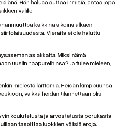
ekijänä. Hän haluaa auttaa ihmisiä, antaa jopa
ikkien välille.
ahanmuuttoa kaikkina aikoina alkaen
iirtolaisuudesta. Vieraita ei ole haluttu
rveysaseman asiakkaita. Miksi nämä
aan uusiin naapureihinsa? Ja tulee mieleen,
denkin mielestä laittomia. Heidän kimppuunsa
keskiöön, vaikka heidän tilannettaan olisi
vin koulutetusta ja arvostetusta porukasta.
illaan tasoittaa luokkien välisiä eroja.