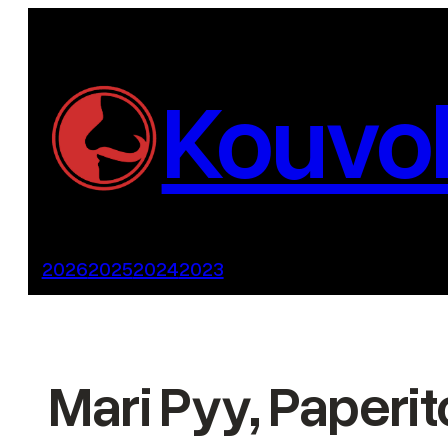
Siirry
sisältöön
Kouvol
2026
2025
2024
2023
Mari Pyy, Paperi