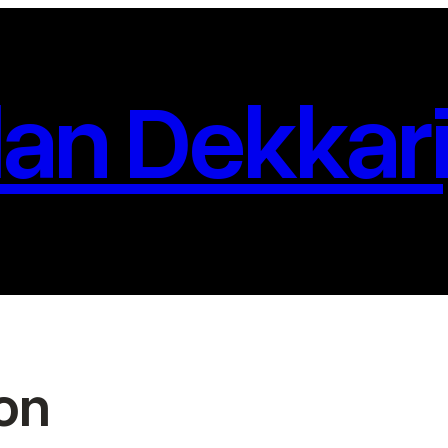
an Dekkari
ton