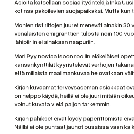
Asioita katsellaan sosiaalityöntekijä Inka Uu
kotinsa pakoilevien suojapaikaksi. Mutta kun tut
Monien ristiriitojen juuret menevät ainakin
venäläisten emigranttien tulosta noin 100 vuott
lähipiiriin ei ainakaan naapuriin.
Mari Pyy nostaa isoon rooliin eläkeläiset ope
kansankynttilät kyyristelevät verhojen takan
että millaista maailmankuvaa he ovatkaan väli
Kirjan kuvaamat terveysaseman asiakkaat ovat 
on helppo käydä, heillä ei ole juuri mitään oik
voinut kuvata vielä paljon tarkemmin.
Kirjan pahikset eivät löydy paperittomista e
Näillä ei ole puhtaat jauhot pussissa vaan kaik