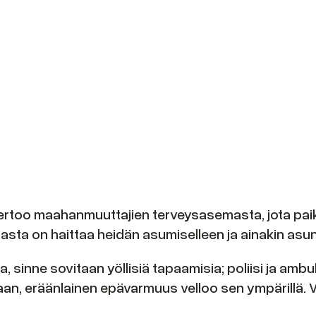
ertoo maahanmuuttajien terveysasemasta, jota paika
ta on haittaa heidän asumiselleen ja ainakin asunt
a, sinne sovitaan yöllisiä tapaamisia; poliisi ja am
ataan, eräänlainen epävarmuus velloo sen ympärillä