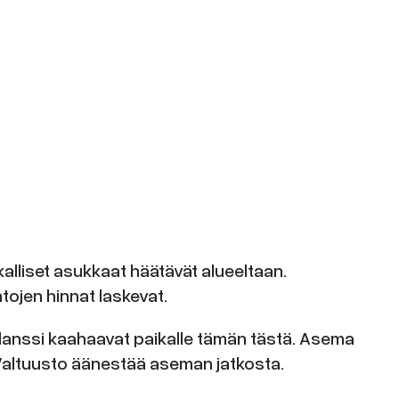
lliset asukkaat häätävät alueeltaan.
ojen hinnat laskevat.
bulanssi kaahaavat paikalle tämän tästä. Asema
. Valtuusto äänestää aseman jatkosta.