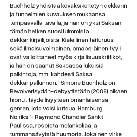
Buchholz yhdistää kovaksikeitetyn dekkarin
ja tunnelmien kuvauksen mukaansa
tempaavalla tavalla, ja hän on yksi Saksan
tämän hetken suosituimmista
dekkarikirjailijoista. Kielellinen taituruus
sekä ilmaisuvoimainen, omaperäinen tyyli
ovat valloittaneet myös kirjallisuuskriitikot,
ja hän on saanut Saksassa lukuisia
palkintoja, mm. kahdesti Saksa
dekkaripalkinnon. ”Simone Buchholz on
Revolverisydän-debyytistään (2008) alkaen
hionut täydellisyyteen omanlaisensa
genren, jota voisi kutsua ’Hamburg
Noiriksi’- Raymond Chandler Sankt
Paulissa, rosoista melankoliaa ja
tummansävyistä huumoria. Jokainen virke