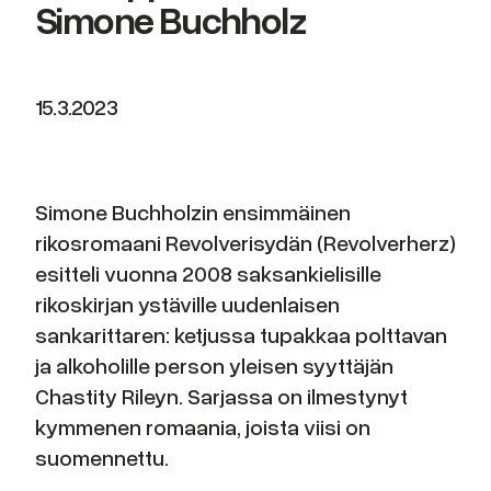
Simone Buchholz
15.3.2023
Simone Buchholzin ensimmäinen
rikosromaani Revolverisydän (Revolverherz)
esitteli vuonna 2008 saksankielisille
rikoskirjan ystäville uudenlaisen
sankarittaren: ketjussa tupakkaa polttavan
ja alkoholille person yleisen syyttäjän
Chastity Rileyn. Sarjassa on ilmestynyt
kymmenen romaania, joista viisi on
suomennettu.