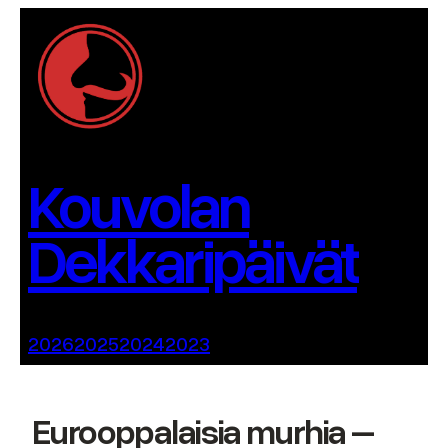
Siirry
sisältöön
Kouvolan
Dekkaripäivät
2026
2025
2024
2023
Eurooppalaisia murhia –