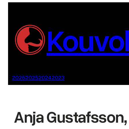
Siirry
sisältöön
Kouvol
2026
2025
2024
2023
Anja Gustafsson, 