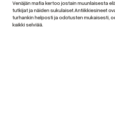
Venäjän mafia kertoo jostain muunlaisesta elämä
tutkijat ja näiden sukulaiset.Antiikkiesineet 
turhankin helposti ja odotusten mukaisesti, o
kaikki selviää.