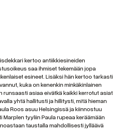
sdekkari kertoo antiikkiesineiden
istusoikeus saa ihmiset tekemään jopa
kenlaiset esineet. Lisäksi hän kertoo tarkasti
tavannut, kuka on kenenkin minkäkinlainen
 runsaasti asiaa eivätkä kaikki kerrotut asiat
la yhtä hallitusti ja hillitysti, mitä hieman
Paula Roos asuu Helsingissä ja kiinnostuu
i Marplen tyyliin Paula rupeaa keräämään
noastaan taustalla mahdollisesti jylläävä