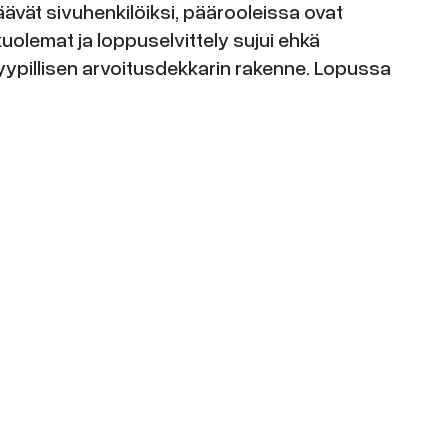
jäävät sivuhenkilöiksi, päärooleissa ovat
kuolemat ja loppuselvittely sujui ehkä
tyypillisen arvoitusdekkarin rakenne. Lopussa