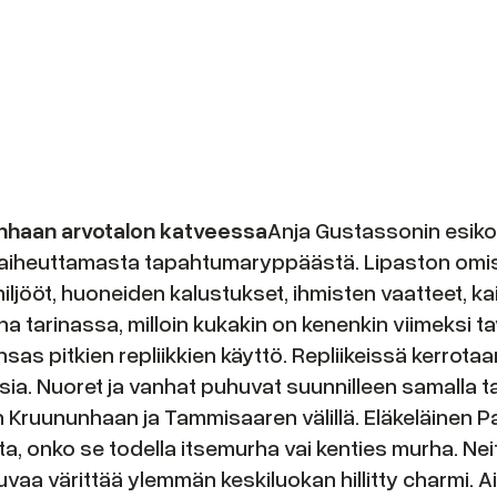
ununhaan arvotalon katveessa
Anja Gustassonin esikoi
ton aiheuttamasta tapahtumaryppäästä. Lipaston om
jööt, huoneiden kalustukset, ihmisten vaatteet, kai
na tarinassa, milloin kukakin on kenenkin viimeksi 
as pitkien repliikkien käyttö. Repliikeissä kerrotaan
ia. Nuoret ja vanhat puhuvat suunnilleen samalla taval
gin Kruununhaan ja Tammisaaren välillä. Eläkeläinen 
 onko se todella itsemurha vai kenties murha. Neit
vaa värittää ylemmän keskiluokan hillitty charmi. Ai