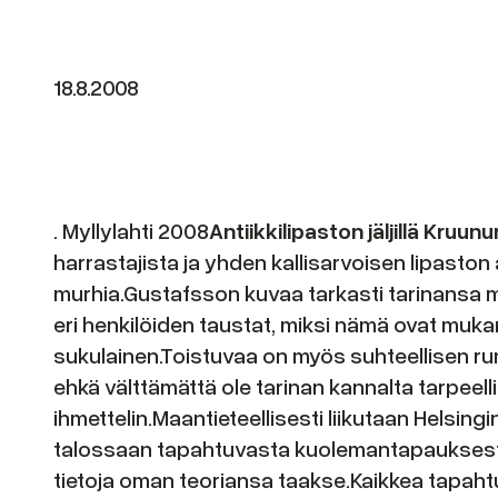
18.8.2008
. Myllylahti 2008
Antiikkilipaston jäljillä Kru
harrastajista ja yhden kallisarvoisen lipas
murhia.Gustafsson kuvaa tarkasti tarinansa mil
eri henkilöiden taustat, miksi nämä ovat muka
sukulainen.Toistuvaa on myös suhteellisen runs
ehkä välttämättä ole tarinan kannalta tarpeellis
ihmettelin.Maantieteellisesti liikutaan Helsin
talossaan tapahtuvasta kuolemantapauksesta,
tietoja oman teoriansa taakse.Kaikkea tapahtu